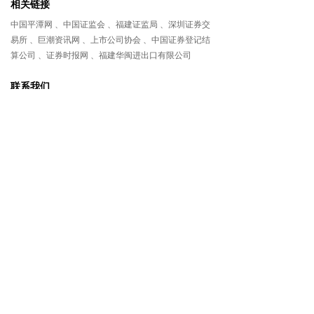
相关链接
中国平潭网
、
中国证监会
、
福建证监局
、
深圳证券交
易所
、
巨潮资讯网
、
上市公司协会
、
中国证券登记结
算公司
、
证券时报网
、
福建华闽进出口有限公司
联系我们
联系电话：0591-87871990
公司传真：0591-87383288
公司地址：福州市五四路159号世界金龙大厦23层
关注我们
版权所有 ©
中福海峡（平潭）发展股份有限公司
闽ICP备08100976号