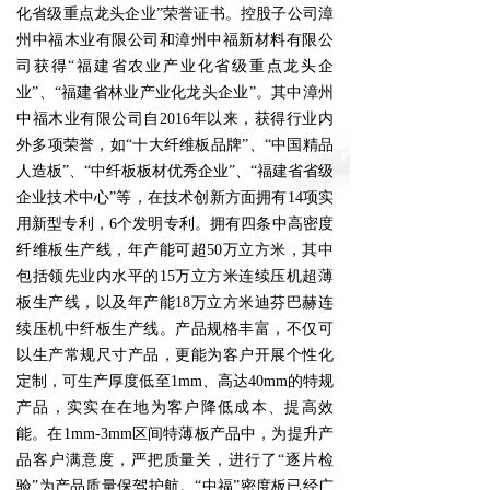
化省级重点龙头企业”荣誉证书。控股子公司漳
州中福木业有限公司和漳州中福新材料有限公
司获得“福建省农业产业化省级重点龙头企
业”、“福建省林业产业化龙头企业”。其中漳州
中福木业有限公司自2016年以来，获得行业内
外多项荣誉，如“十大纤维板品牌”、“中国精品
人造板”、“中纤板板材优秀企业”、“福建省省级
企业技术中心”等，在技术创新方面拥有14项实
用新型专利，6个发明专利。拥有四条中高密度
纤维板生产线，年产能可超50万立方米，其中
包括领先业内水平的15万立方米连续压机超薄
板生产线，以及年产能18万立方米迪芬巴赫连
续压机中纤板生产线。产品规格丰富，不仅可
以生产常规尺寸产品，更能为客户开展个性化
定制，可生产厚度低至1mm、高达40mm的特规
产品，实实在在地为客户降低成本、提高效
能。在1mm-3mm区间特薄板产品中，为提升产
品客户满意度，严把质量关，进行了“逐片检
验”为产品质量保驾护航。“中福”密度板已经广